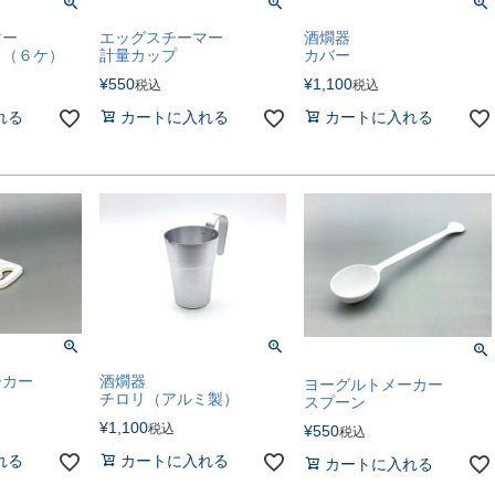
マー
エッグスチーマー
酒燗器
ド（６ケ）
計量カップ
カバー
¥
550
¥
1,100
税込
税込
れる
カートに入れる
カートに入れる
ーカー
酒燗器
ヨーグルトメーカー
チロリ（アルミ製）
スプーン
¥
1,100
税込
¥
550
税込
れる
カートに入れる
カートに入れる