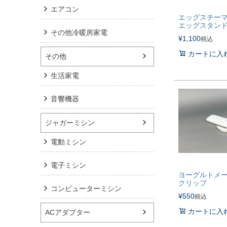
エアコン
エッグスチー
エッグスタン
その他冷暖房家電
¥
1,100
税込
カートに入
その他
生活家電
音響機器
ジャガーミシン
電動ミシン
電子ミシン
ヨーグルトメ
クリップ
コンピューターミシン
¥
550
税込
カートに入
ACアダプター