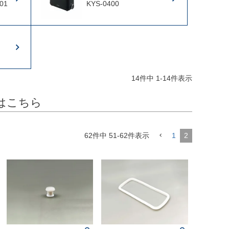
01
KYS-0400
14
件中
1
-
14
件表示
はこちら
62
件中
51
-
62
件表示
1
2