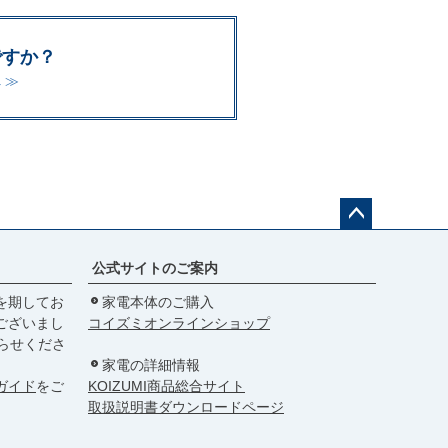
ですか？
 ≫
ペー
ジト
公式サイトのご案内
ップ
を期してお
家電本体のご購入
へ
ございまし
コイズミオンラインショップ
らせくださ
家電の詳細情報
ガイド
をご
KOIZUMI商品総合サイト
取扱説明書ダウンロードページ