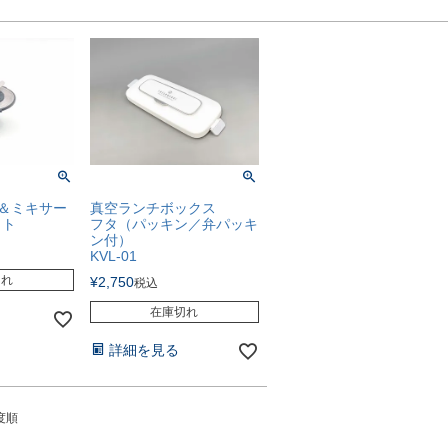
ー＆ミキサー
真空ランチボックス
ット
フタ（パッキン／弁パッキ
ン付）
KVL-01
切れ
¥
2,750
税込
在庫切れ
詳細を見る
度順