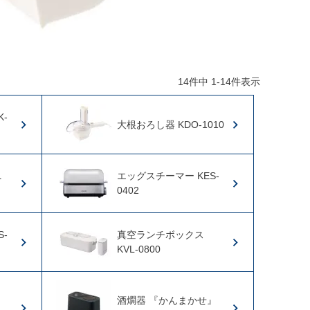
14
件中
1
-
14
件表示
-
大根おろし器 KDO-1010
ニ
エッグスチーマー KES-
0402
-
真空ランチボックス
KVL-0800
』
酒燗器 『かんまかせ』