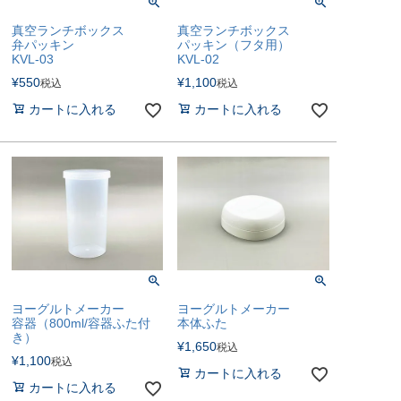
真空ランチボックス
真空ランチボックス
弁パッキン
パッキン（フタ用）
KVL-03
KVL-02
¥
550
¥
1,100
税込
税込
カートに入れる
カートに入れる
ヨーグルトメーカー
ヨーグルトメーカー
容器（800ml/容器ふた付
本体ふた
き）
¥
1,650
税込
¥
1,100
税込
カートに入れる
カートに入れる