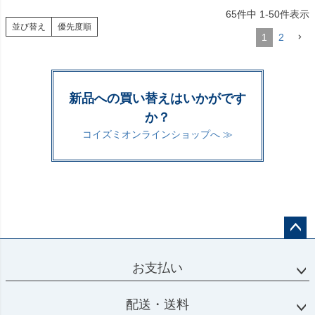
65
件中
1
-
50
件表示
並び替え
優先度順
1
2
新品への買い替えはいかがです
か？
コイズミオンラインショップへ ≫
ペー
ジト
お支払い
ップ
へ
配送・送料