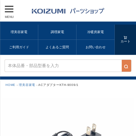
MENU
理美容家電
調理家電
冷暖房家電
カート
ご利用ガイド
よくあるご質問
お問い合わせ
HOME
理美容家電
ACアダプターKTH-9009/1