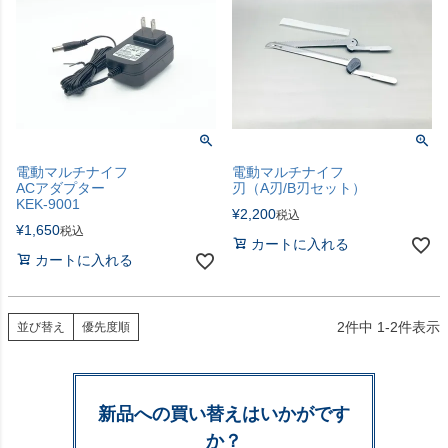
電動マルチナイフ
電動マルチナイフ
ACアダプター
刃（A刃/B刃セット）
KEK-9001
¥
2,200
税込
¥
1,650
税込
カートに入れる
カートに入れる
2
件中
1
-
2
件表示
並び替え
優先度順
新品への買い替えはいかがです
か？