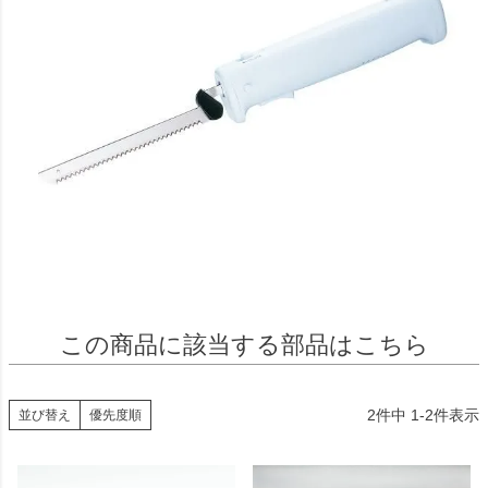
この商品に該当する部品はこちら
2
件中
1
-
2
件表示
並び替え
優先度順