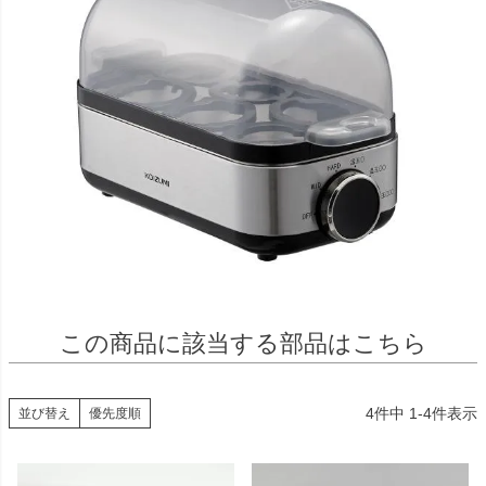
この商品に該当する部品はこちら
4
件中
1
-
4
件表示
並び替え
優先度順