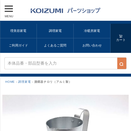
MENU
理美容家電
調理家電
冷暖房家電
カート
ご利用ガイド
よくあるご質問
お問い合わせ
HOME
調理家電
酒燗器チロリ（アルミ製）