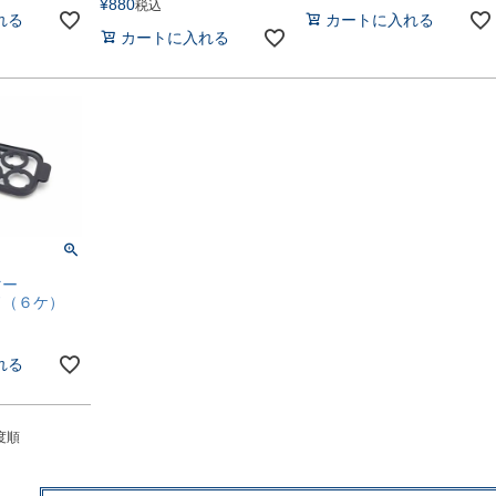
¥
880
税込
れる
カートに入れる
カートに入れる
マー
ド（６ケ）
れる
度順