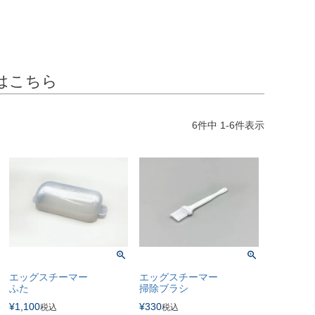
はこちら
6
件中
1
-
6
件表示
エッグスチーマー
エッグスチーマー
ふた
掃除ブラシ
¥
1,100
¥
330
税込
税込