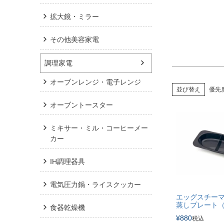
拡大鏡・ミラー
その他美容家電
調理家電
オーブンレンジ・電子レンジ
並び替え
優先
オーブントースター
ミキサー・ミル・コーヒーメー
カー
IH調理器具
電気圧力鍋・ライスクッカー
エッグスチー
蒸しプレート
食器乾燥機
¥
880
税込