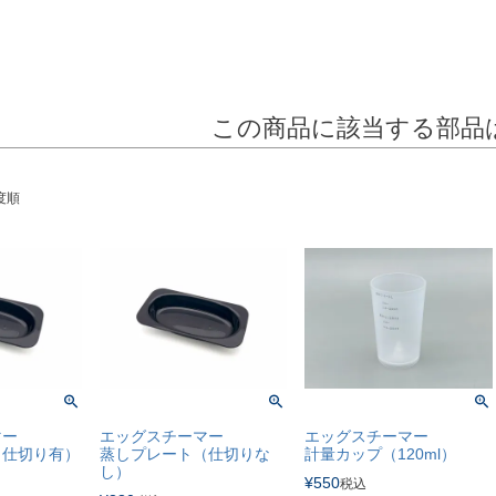
この商品に該当する部品
度順
マー
エッグスチーマー
エッグスチーマー
（仕切り有）
蒸しプレート（仕切りな
計量カップ（120ml）
し）
¥
550
税込